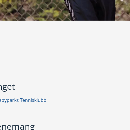
get
sbyparks Tennisklubb
venemang