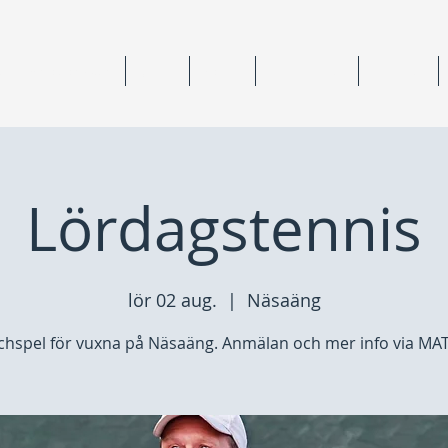
ning & medlemskap
Junior
Senior
Anläggningar
Tävlingar
Lördagstennis
lör 02 aug.
  |  
Näsaäng
hspel för vuxna på Näsaäng. Anmälan och mer info via MAT