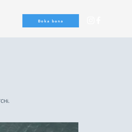
Boka bana
Om oss
CHi.