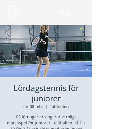
Lördagstennis för
juniorer
lör 08 feb.
  |  
Tälthallen
På lördagar arrangerar vi roligt
matchspel för juniorer i tälthallen. Kl 11-
12 för 9 år och äldre med grön (maxi)