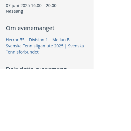
07 juni 2025 16:00 – 20:00
Näsaäng
Om evenemanget
Herrar 55 – Division 1 – Mellan B - 
Svenska Tennisligan ute 2025 | Svenska 
Tennisförbundet
Dela detta evenemang
Kontakt
info@nptk.se
08-756 22 02
Adress
Grindstuguvägen 36
183 64 Täby