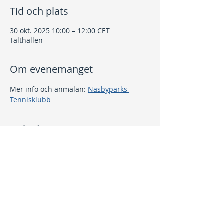
Tid och plats
30 okt. 2025 10:00 – 12:00 CET
Tälthallen
Om evenemanget
Mer info och anmälan: 
Näsbyparks 
Tennisklubb
Dela detta evenemang
Kontakt
info@nptk.se
08-756 22 02
Adress