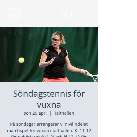
Söndagstennis för
vuxna
sön 20 apr.
  |  
Tälthallen
På söndagar arrangerar vi nivåindelat
matchspel för vuxna i tälthallen. Kl 11-12
för nybörjarnivå (1-3) och kl 12-13 för