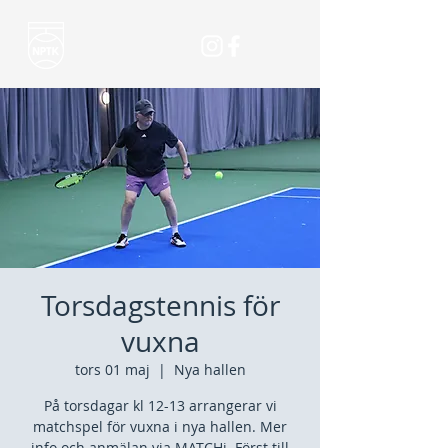
Torsdagstennis för
vuxna
tors 01 maj
  |  
Nya hallen
På torsdagar kl 12-13 arrangerar vi
matchspel för vuxna i nya hallen. Mer
info och anmälan via MATCHi. Först till