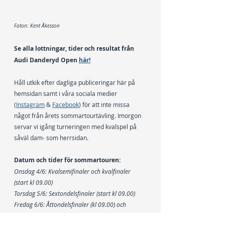
Foton: Kent Åkesson
Se alla lottningar, tider och resultat från 
Audi Danderyd Open 
här!
Håll utkik efter dagliga publiceringar här på 
hemsidan samt i våra sociala medier 
(
Instagram
 & 
Facebook
) för att inte missa 
något från årets sommartourtävling. Imorgon 
servar vi igång turneringen med kvalspel på 
såväl dam- som herrsidan.
Datum och tider för sommartouren:
Onsdag 4/6: Kvalsemifinaler och kvalfinaler 
(start kl 09.00)
Torsdag 5/6: Sextondelsfinaler (start kl 09.00)
Fredag 6/6: Åttondelsfinaler (kl 09.00) och 
kvartsfinaler (kl 15.00)