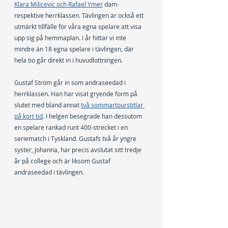
Klara Milicevic och Rafael Ymer
 dam- 
respektive herrklassen. Tävlingen är också ett 
utmärkt tillfälle för våra egna spelare att visa 
upp sig på hemmaplan. I år hittar vi inte 
mindre än 18 egna spelare i tävlingen, där 
hela tio går direkt in i huvudlottningen.
Gustaf Ström går in som andraseedad i 
herrklassen. Han har visat gryende form på 
slutet med bland annat 
två sommartourstitlar 
på kort tid
. I helgen besegrade han dessutom 
en spelare rankad runt 400-strecket i en 
seriematch i Tyskland. Gustafs två år yngre 
syster, Johanna, har precis avslutat sitt tredje 
år på college och är liksom Gustaf 
andraseedad i tävlingen.