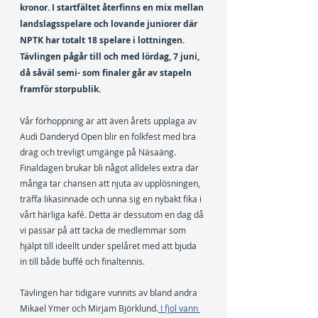
kronor. I startfältet återfinns en mix mellan 
landslagsspelare och lovande juniorer där 
NPTK har totalt 18 spelare i lottningen. 
Tävlingen pågår till och med lördag, 7 juni, 
då såväl semi- som finaler går av stapeln 
framför storpublik.
Vår förhoppning är att även årets upplaga av 
Audi Danderyd Open blir en folkfest med bra 
drag och trevligt umgänge på Näsaäng. 
Finaldagen brukar bli något alldeles extra där 
många tar chansen att njuta av upplösningen, 
träffa likasinnade och unna sig en nybakt fika i 
vårt härliga kafé. Detta är dessutom en dag då 
vi passar på att tacka de medlemmar som 
hjälpt till ideellt under spelåret med att bjuda 
in till både buffé och finaltennis.
Tävlingen har tidigare vunnits av bland andra 
Mikael Ymer och Mirjam Björklund.
 I fjol vann 