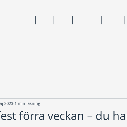
ning & medlemskap
Junior
Senior
Anläggningar
Tävlingar
aj 2023
1 min läsning
est förra veckan – du ha