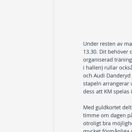
Under resten av ma
13.30. Dit behöver 
organiserad träning
i hallen) rullar ock
och Audi Danderyd 
stapeln arrangerar v
dess att KM spelas i
Med guldkortet delt
timme om dagen på 
otroligt bra möjlig
mycket förmånliga 