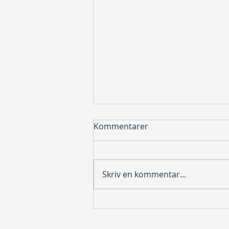
Kommentarer
Skriv en kommentar...
236 medlemmar i KM –
lottning och tider klara!