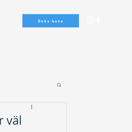
Boka bana
Om oss
r väl