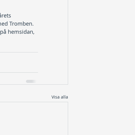
 årets 
med Tromben. 
t på hemsidan, 
Visa alla