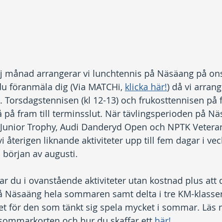
j månad arrangerar vi lunchtennis på Näsäang på ons
du föranmäla dig (Via MATCHi, 
klicka här!
) då vi arrang
. Torsdagstennisen (kl 12-13) och frukosttennisen på f
så på fram till terminsslut. När tävlingsperioden på Nä
Junior Trophy, Audi Danderyd Open och NPTK Veteran
i återigen liknande aktiviteter upp till fem dagar i vec
 början av augusti.
ar du i ovanstående aktiviteter utan kostnad plus att 
Näsaäng hela sommaren samt delta i tre KM-klasser 
het för den som tänkt sig spela mycket i sommar. Läs
sommarkorten och hur du skaffar ett 
här!