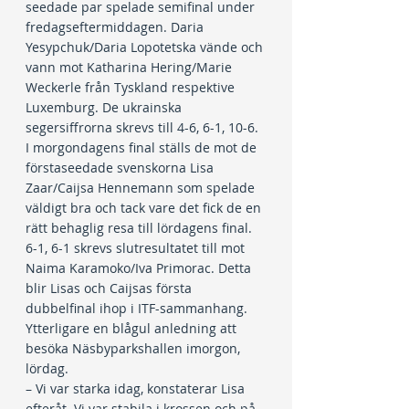
seedade par spelade semifinal under 
fredagseftermiddagen. Daria 
Yesypchuk/Daria Lopotetska vände och 
vann mot Katharina Hering/Marie 
Weckerle från Tyskland respektive 
Luxemburg. De ukrainska 
segersiffrorna skrevs till 4-6, 6-1, 10-6. 
I morgondagens final ställs de mot de 
förstaseedade svenskorna Lisa 
Zaar/Caijsa Hennemann som spelade 
väldigt bra och tack vare det fick de en 
rätt behaglig resa till lördagens final. 
6-1, 6-1 skrevs slutresultatet till mot 
Naima Karamoko/Iva Primorac. Detta 
blir Lisas och Caijsas första 
dubbelfinal ihop i ITF-sammanhang. 
Ytterligare en blågul anledning att 
besöka Näsbyparkshallen imorgon, 
lördag.
– Vi var starka idag, konstaterar Lisa 
efteråt. Vi var stabila i krossen och på 