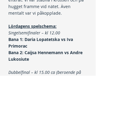
hugget framme vid nätet. Även 
mentalt var vi påkopplade.
Lördagens spelschema:
Singelsemifinaler – kl 12.00
Bana 1: Daria Lopatetska vs Iva 
Primorac
Bana 2: Caijsa Hennemann vs Andre 
Lukosiute
Dubbelfinal – kl 15.00 ca (beroende på 
singlarnas längd)
Bana 2: Lisa Zaar/Caijsa Hennemann 
vs Daria Lopatetska/Daria Yesypchuk
Under länkarna nedan hittar du allt 
du behöver veta kring tävlingen. 
Välkommen till finalhelgen av 
Stockholm Ladies för att njuta av 
högoktanig proffstennis på 