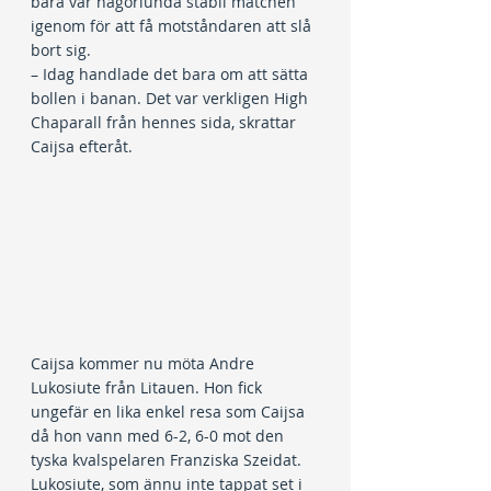
bara var någorlunda stabil matchen 
igenom för att få motståndaren att slå 
bort sig.
– Idag handlade det bara om att sätta 
bollen i banan. Det var verkligen High 
Chaparall från hennes sida, skrattar 
Caijsa efteråt.
Caijsa kommer nu möta Andre 
Lukosiute från Litauen. Hon fick 
ungefär en lika enkel resa som Caijsa 
då hon vann med 6-2, 6-0 mot den 
tyska kvalspelaren Franziska Szeidat. 
Lukosiute, som ännu inte tappat set i 