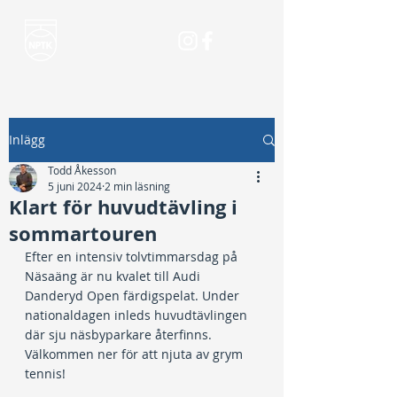
Inlägg
Todd Åkesson
5 juni 2024
2 min läsning
Klart för huvudtävling i
sommartouren
Efter en intensiv tolvtimmarsdag på 
Näsaäng är nu kvalet till Audi 
Danderyd Open färdigspelat. Under 
nationaldagen inleds huvudtävlingen 
där sju näsbyparkare återfinns. 
Välkommen ner för att njuta av grym 
tennis!