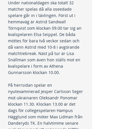
Under nationaldagen ska totalt 32 
matcher spelas då alla oseedade 
spelare går in i tävlingen. Först ut i 
hemmaväg är Astrid Sandwall 
Törnqvist som klockan 09.00 tar sig an 
kvalspelaren Elsa Seippel. De båda 
möttes för bara två veckor sedan och 
då vann Astrid med 10-8 i avgörande 
matchtiebreak. Näst på tur är Lisa 
Snällman som även hon ställs mot en 
kvalspelare i form av Athena 
Gunnarsson klockan 10.00.
På herrsidan spelar en 
nyutexaminerad Jesper Carlsson Seger 
mot ukrainaren Oleksandr Ponomar 
klockan 11.30. Klockan 13.00 är det 
dags för collegespelaren Hampus 
Hägglund som möter Max Lidman från 
Danderyds TK. En halvtimme senare 