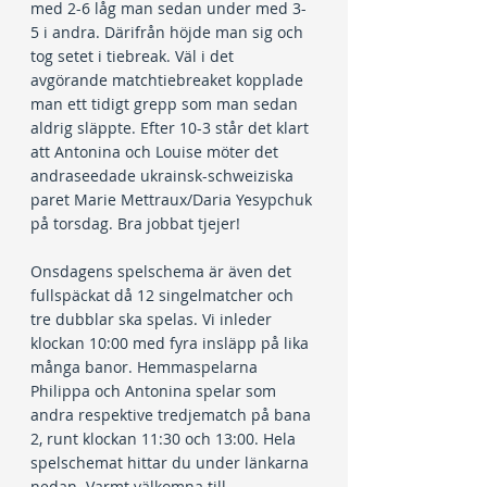
med 2-6 låg man sedan under med 3-
5 i andra. Därifrån höjde man sig och 
tog setet i tiebreak. Väl i det 
avgörande matchtiebreaket kopplade 
man ett tidigt grepp som man sedan 
aldrig släppte. Efter 10-3 står det klart 
att Antonina och Louise möter det 
andraseedade ukrainsk-schweiziska 
paret Marie Mettraux/Daria Yesypchuk 
på torsdag. Bra jobbat tjejer!
Onsdagens spelschema är även det 
fullspäckat då 12 singelmatcher och 
tre dubblar ska spelas. Vi inleder 
klockan 10:00 med fyra insläpp på lika 
många banor. Hemmaspelarna 
Philippa och Antonina spelar som 
andra respektive tredjematch på bana 
2, runt klockan 11:30 och 13:00. Hela 
spelschemat hittar du under länkarna 
nedan. Varmt välkomna till 