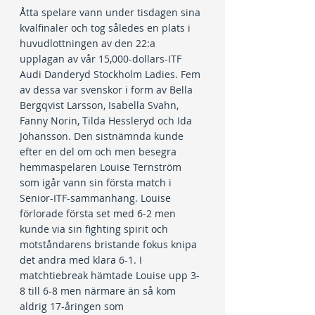
Åtta spelare vann under tisdagen sina 
kvalfinaler och tog således en plats i 
huvudlottningen av den 22:a 
upplagan av vår 15,000-dollars-ITF 
Audi Danderyd Stockholm Ladies. Fem 
av dessa var svenskor i form av Bella 
Bergqvist Larsson, Isabella Svahn, 
Fanny Norin, Tilda Hessleryd och Ida 
Johansson. Den sistnämnda kunde 
efter en del om och men besegra 
hemmaspelaren Louise Ternström 
som igår vann sin första match i 
Senior-ITF-sammanhang. Louise 
förlorade första set med 6-2 men 
kunde via sin fighting spirit och 
motståndarens bristande fokus knipa 
det andra med klara 6-1. I 
matchtiebreak hämtade Louise upp 3-
8 till 6-8 men närmare än så kom 
aldrig 17-åringen som 