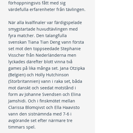
förhoppningsvis fått med sig 
värdefulla erfarenheter från tävlingen.
När alla kvalfinaler var färdigspelade 
smygstartade huvudtävlingen med 
fyra matcher. Den talangfulla 
svenskan Tiana Tian Deng vann första 
set mot den toppseedade Stephanie 
Visscher från Nederländerna men 
lyckades därefter blott vinna två 
games på lika många set. Jana Otzipka 
(Belgien) och Holly Hutchinson 
(Storbritannien) vann i raka set, båda 
mot danskt och seedat motstånd i 
form av Johanne Svendsen och Elina 
Jamshidi. Och i finskmötet mellan 
Clarissa Blomqivst och Ella Haavisto 
vann den sistnämnda med 7-6 i 
avgörande set efter närmare tre 
timmars spel.