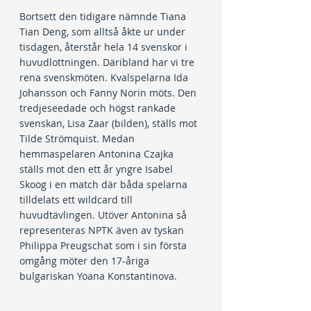
Bortsett den tidigare nämnde Tiana 
Tian Deng, som alltså åkte ur under 
tisdagen, återstår hela 14 svenskor i 
huvudlottningen. Däribland har vi tre 
rena svenskmöten. Kvalspelarna Ida 
Johansson och Fanny Norin möts. Den 
tredjeseedade och högst rankade 
svenskan, Lisa Zaar (bilden), ställs mot 
Tilde Strömquist. Medan 
hemmaspelaren Antonina Czajka 
ställs mot den ett år yngre Isabel 
Skoog i en match där båda spelarna 
tilldelats ett wildcard till 
huvudtävlingen. Utöver Antonina så 
representeras NPTK även av tyskan 
Philippa Preugschat som i sin första 
omgång möter den 17-åriga 
bulgariskan Yoana Konstantinova.