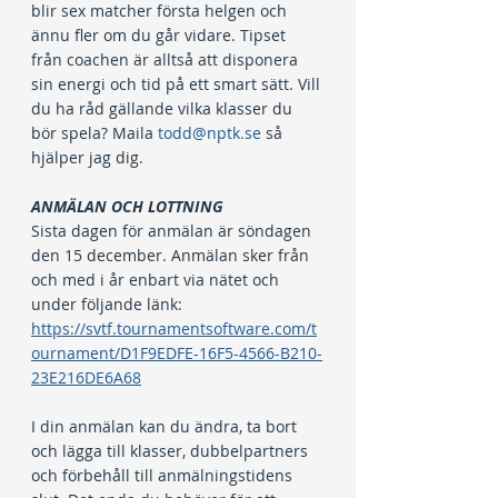
blir sex matcher första helgen och 
ännu fler om du går vidare. Tipset 
från coachen är alltså att disponera 
sin energi och tid på ett smart sätt. Vill 
du ha råd gällande vilka klasser du 
bör spela? Maila 
todd@nptk.se
 så 
hjälper jag dig.
ANMÄLAN OCH LOTTNING
Sista dagen för anmälan är söndagen 
den 15 december. Anmälan sker från 
och med i år enbart via nätet och 
under följande länk: 
https://svtf.tournamentsoftware.com/t
ournament/D1F9EDFE-16F5-4566-B210-
23E216DE6A68
I din anmälan kan du ändra, ta bort 
och lägga till klasser, dubbelpartners 
och förbehåll till anmälningstidens 