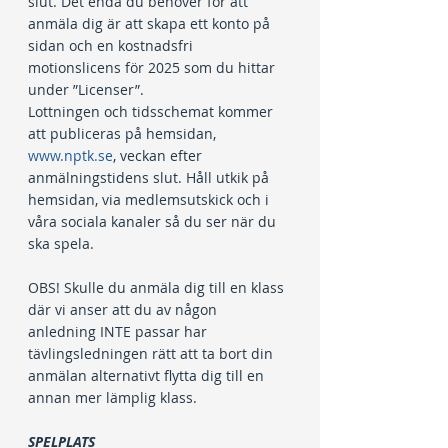
slut. Det enda du behöver för att 
anmäla dig är att skapa ett konto på 
sidan och en kostnadsfri 
motionslicens för 2025 som du hittar 
under ”Licenser”.
Lottningen och tidsschemat kommer 
att publiceras på hemsidan, 
www.nptk.se
, veckan efter 
anmälningstidens slut. Håll utkik på 
hemsidan, via medlemsutskick och i 
våra sociala kanaler så du ser när du 
ska spela.
OBS! Skulle du anmäla dig till en klass 
där vi anser att du av någon 
anledning INTE passar har 
tävlingsledningen rätt att ta bort din 
anmälan alternativt flytta dig till en 
annan mer lämplig klass.
SPELPLATS