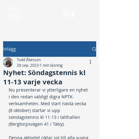
Inlägg
Todd Åkesson
28 sep. 2023
1 min läsning
Nyhet: Söndagstennis kl
11-13 varje vecka
Nu presenterar vi ytterligare en nyhet 
i den redan väldigt digra NPTK-
verksamheten. Med start nästa vecka 
(8 oktober) startar vi upp 
söndagstennis kl 11-13 i tälthallen 
(Bergtorpsvägen 41 i Täby).
Denna aktivitet riktar sig till alla vuxna 