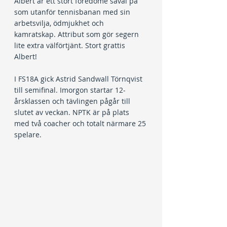
Albert är ett stort föredöme såväl på 
som utanför tennisbanan med sin 
arbetsvilja, ödmjukhet och 
kamratskap. Attribut som gör segern 
lite extra välförtjänt. Stort grattis 
Albert!
I FS18A gick Astrid Sandwall Törnqvist 
till semifinal. Imorgon startar 12-
årsklassen och tävlingen pågår till 
slutet av veckan. NPTK är på plats 
med två coacher och totalt närmare 25 
spelare.