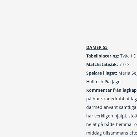
DAMER 55
Tabellplacering:
 Tvåa i D
Matchstatistik:
 7-0-3
Spelare i laget: 
Maria Se
Hoff och Pia Jäger.
Kommentar från lagkapt
på hur skadedrabbat lage
därmed använt samtliga t
har verkligen hjälpt, st
hejat på både hemma- oc
middag tillsammans efter