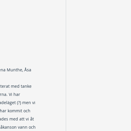
lena Munthe, Åsa 
esterat med tanke 
na. Vi har 
deläget (?) men vi 
a har kommit och 
des med att vi åt 
 Håkanson vann och 