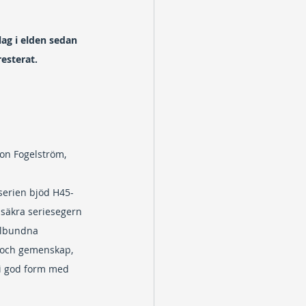
ag i elden sedan 
esterat.
on Fogelström, 
serien bjöd H45-
 säkra seriesegern 
gelbundna 
a och gemenskap, 
h i god form med 