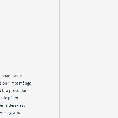
 Johan Ewetz.
ision 1 mot många 
a bra prestationer 
utade på en 
en åldersklass 
eriesegrarna 