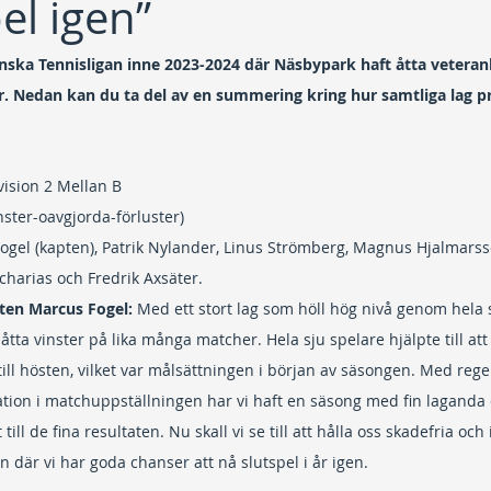
el igen”
nska Tennisligan inne 2023-2024 där Näsbypark haft åtta veteranl
r. Nedan kan du ta del av en summering kring hur samtliga lag pr
ivision 2 Mellan B
inster-oavgjorda-förluster)
ogel (kapten), Patrik Nylander, Linus Strömberg, Magnus Hjalmarss
charias och Fredrik Axsäter.
ten Marcus Fogel:
 Med ett stort lag som höll hög nivå genom hela 
åtta vinster på lika många matcher. Hela sju spelare hjälpte till att
 till hösten, vilket var målsättningen i början av säsongen. Med re
ation i matchuppställningen har vi haft en säsong med fin lagand
t till de fina resultaten. Nu skall vi se till att hålla oss skadefria oc
en där vi har goda chanser att nå slutspel i år igen.