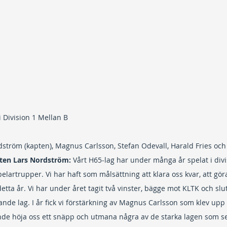
 Division 1 Mellan B
dström (kapten), Magnus Carlsson, Stefan Odevall, Harald Fries och
ten Lars Nordström:
 Vårt H65-lag har under många år spelat i div
lartrupper. Vi har haft som målsättning att klara oss kvar, att gör
detta år. Vi har under året tagit två vinster, bägge mot KLTK och sl
ande lag. I år fick vi förstärkning av Magnus Carlsson som klev upp 
unde höja oss ett snäpp och utmana några av de starka lagen som s