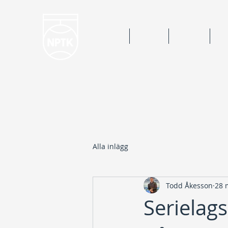
Hem
Nyheter
Kalender
Bok
Alla inlägg
Todd Åkesson
28 
Serielag