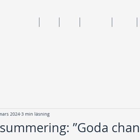
ning & medlemskap
Junior
Senior
Anläggningar
Tävlingar
mars 2024
3 min läsning
ssummering: ”Goda chans