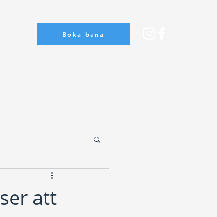
Boka bana
Om oss
er att