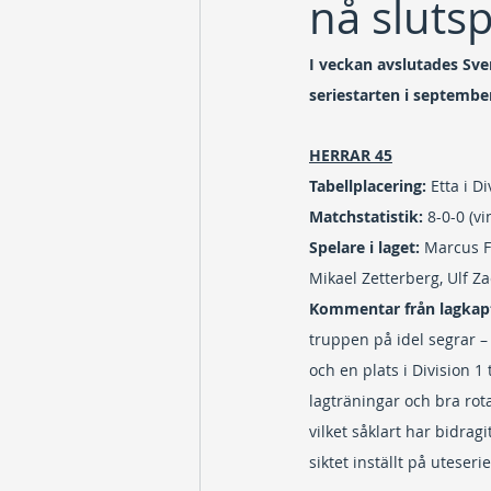
nå slutsp
I veckan avslutades Sve
seriestarten i septembe
HERRAR 45
Tabellplacering: 
Etta i D
Matchstatistik:
 8-0-0 (v
Spelare i laget:
 Marcus F
Mikael Zetterberg, Ulf Za
Kommentar från lagkap
truppen på idel segrar – 
och en plats i Division 1
lagträningar och bra rot
vilket såklart har bidragi
siktet inställt på uteseri