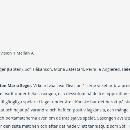
ivision 1 Mellan A
ger (kapten), Sofi Håkanson, Mona Zätestam, Pernilla Anglered, He
en Maria Seger: 
Vi kom tvåa i vår Division 1-serie vilket är bra pr
t varit under hela säsongen, och dessutom på de tre toppositioner
illgängliga spelare i laget under året. Kanske har det berott på ska
öttat och hejat på varandra och haft en positiv lagkänsla, och mång
h bortamatcherna även om de inte själva spelat. Säsongen avsluta
 den sista matchen och efter det hade vi ett tennisquiz som Sofi