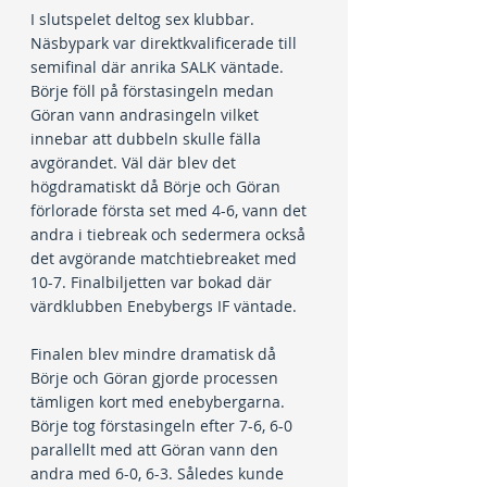
I slutspelet deltog sex klubbar. 
Näsbypark var direktkvalificerade till 
semifinal där anrika SALK väntade. 
Börje föll på förstasingeln medan 
Göran vann andrasingeln vilket 
innebar att dubbeln skulle fälla 
avgörandet. Väl där blev det 
högdramatiskt då Börje och Göran 
förlorade första set med 4-6, vann det 
andra i tiebreak och sedermera också 
det avgörande matchtiebreaket med 
10-7. Finalbiljetten var bokad där 
värdklubben Enebybergs IF väntade.
Finalen blev mindre dramatisk då 
Börje och Göran gjorde processen 
tämligen kort med enebybergarna. 
Börje tog förstasingeln efter 7-6, 6-0 
parallellt med att Göran vann den 
andra med 6-0, 6-3. Således kunde 