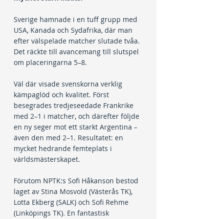
Sverige hamnade i en tuff grupp med 
USA, Kanada och Sydafrika, där man 
efter välspelade matcher slutade tvåa. 
Det räckte till avancemang till slutspel 
om placeringarna 5–8.
Väl där visade svenskorna verklig 
kämpaglöd och kvalitet. Först 
besegrades tredjeseedade Frankrike 
med 2–1 i matcher, och därefter följde 
en ny seger mot ett starkt Argentina – 
även den med 2–1. Resultatet: en 
mycket hedrande femteplats i 
världsmästerskapet.
Förutom NPTK:s Sofi Håkanson bestod 
laget av Stina Mosvold (Västerås TK), 
Lotta Ekberg (SALK) och Sofi Rehme 
(Linköpings TK). En fantastisk 