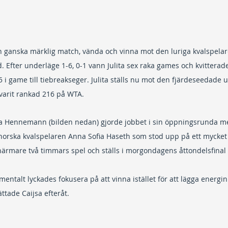
 en ganska märklig match, vända och vinna mot den luriga kvalspelar
 Efter underläge 1-6, 0-1 vann Julita sex raka games och kvitterade til
i game till tiebreakseger. Julita ställs nu mot den fjärdeseedade 
varit rankad 216 på WTA.
a Hennemann (bilden nedan) gjorde jobbet i sin öppningsrunda m
orska kvalspelaren Anna Sofia Haseth som stod upp på ett mycket b
 närmare två timmars spel och ställs i morgondagens åttondelsfina
 mentalt lyckades fokusera på att vinna istället för att lägga energin
ttade Caijsa efteråt.