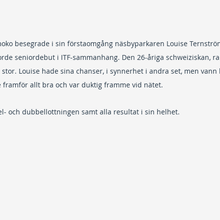
ko besegrade i sin förstaomgång näsbyparkaren Louise Ternström
rde seniordebut i ITF-sammanhang. Den 26-åriga schweiziskan, ra
r stor. Louise hade sina chanser, i synnerhet i andra set, men vann 
 framför allt bra och var duktig framme vid nätet.
- och dubbellottningen samt alla resultat i sin helhet.