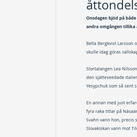
åttondels
Onsdagen bjöd på både d
andra omgången tillika å
Bella Bergkvist Larsson 
skulle idag göras sällsk
Stortalangen Lea Nilsson
den sjätteseedade italie
Yesypchuk som så sent 
En annan med just erfar
fyra raka titlar på Näsaä
Svahn vann hon, precis so
Slovakiskan vann mot Tild