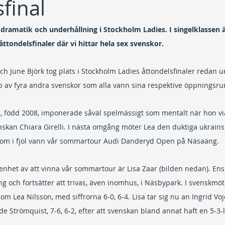
final
ramatik och underhållning i Stockholm Ladies. I singelklassen ä
ttondelsfinaler där vi hittar hela sex svenskor.
och June Björk tog plats i Stockholm Ladies åttondelsfinaler redan 
ap av fyra andra svenskor som alla vann sina respektive öppningsru
, född 2008, imponerade såväl spelmässigt som mentalt när hon via 
nskan Chiara Girelli. I nästa omgång möter Lea den duktiga ukrains
som i fjol vann vår sommartour Audi Danderyd Open på Näsaäng.
enhet av att vinna vår sommartour är Lisa Zaar (bilden nedan). En
ng och fortsätter att trivas, även inomhus, i Näsbypark. I svenskmö
m Lea Nilsson, med siffrorna 6-0, 6-4. Lisa tar sig nu an Ingrid Voj
e Strömquist, 7-6, 6-2, efter att svenskan bland annat haft en 5-3-l