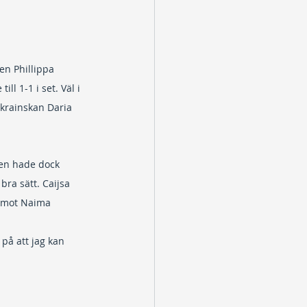
en Phillippa 
l 1-1 i set. Väl i 
ukrainskan Daria 
en hade dock 
ra sätt. Caijsa 
l mot Naima 
 på att jag kan 