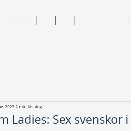
ning & medlemskap
Junior
Senior
Anläggningar
Tävlingar
ov. 2023
2 min läsning
m Ladies: Sex svenskor i