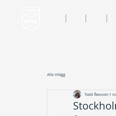
Hem
Nyheter
Kalender
Bok
Alla inlägg
Todd Åkesson
1 n
Stockhol