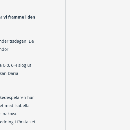
r vi framme i den 
under tisdagen. De 
ndor.
6-0, 6-4 slog ut 
kan Daria 
skedespelaren har 
tet med Isabella 
cinakova. 
edning i första set.