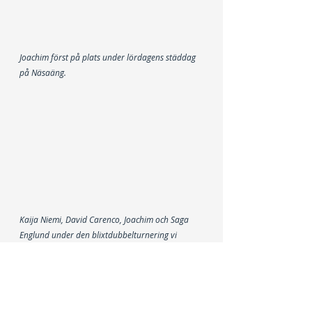
Joachim först på plats under lördagens städdag 
på Näsaäng.
Kaija Niemi, David Carenco, Joachim och Saga 
Englund under den blixtdubbelturnering vi 
anordnade i Sollentunas tennishall bara någon 
månad efter att hallen brunnit ner i augusti 
2020.