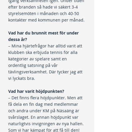
igång verksamheten igen. Under tiden 
efter branden så hade vi säkert 3-4 
styrelsemöten i månaden och 40-50 
kontakter med kommunen per månad.
Vad har du brunnit mest för under 
dessa år?
– Mina hjärtefrågor har alltid varit att 
klubben ska erbjuda tennis för alla 
kategorier av spelare samt en 
ordentlig satsning på vår 
tävlingsverksamhet. Där tycker jag att 
vi lyckats bra.
Vad har varit höjdpunkten?
– Det finns flera höjdpunkter. Men att 
få dela en fin dag med medlemmar 
och andra under KM på Näsaäng är 
svårslaget. En annan höjdpunkt var 
naturligtvis invigningen av nya hallen. 
Som vi har kämpat för att få till den!