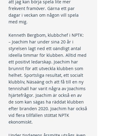
att jag kan börja spela lite mer 
frekvent framöver. Gärna ett par 
dagar i veckan om någon vill spela 
med mig.
Kenneth Bergbom, klubbchef i NPTK:
– Joachim har under sina 20 år i 
styrelsen lagt ned ett oändligt antal 
ideella timmar för klubben. Alltid med 
ett positivt ledarskap. Joachim har 
brunnit för att utveckla klubben som 
helhet. Sportsliga resultat, ett socialt 
klubbliv, Näsaäng och att få till en ny 
tennishall har varit några av Joachims 
hjärtefrågor. Joachim är också en av 
de som kan sägas ha räddat klubben 
efter branden 2020. Joachim har också 
vid flera tillfällen stöttat NPTK 
ekonomiskt.
Under tisdagens årsmöte utsågs även 