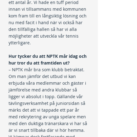
ett antal år. Vi hade en tuff period 
innan vi tillsammans med kommunen 
kom fram till en långsiktig lösning och 
nu med facit i hand när vi också har 
den tillfälliga hallen så har vi alla 
möjligheter att utveckla vår tennis 
ytterligare.
Hur tycker du att NPTK mår idag och 
hur tror du att framtiden ut?
– NPTK mår bra som klubb betraktat. 
Om man jämför det utbud vi kan 
erbjuda våra medlemmar och gäster i 
jämförelse med andra klubbar så 
ligger vi absolut i topp. Gällande vår 
tävlingsverksamhet på juniorsidan så 
märks det att vi tappade ett par år 
med rekrytering av unga spelare men 
med den duktiga tränarskara vi har så 
är vi snart tillbaka där vi hör hemma. 
Vi kämpar dock fortfarande med 