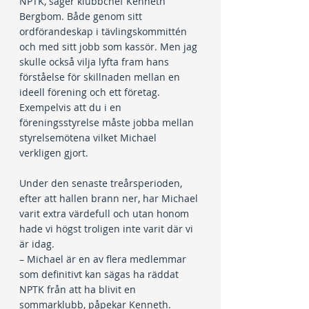
NPTK, säger klubbchef Kenneth 
Bergbom. Både genom sitt 
ordförandeskap i tävlingskommittén 
och med sitt jobb som kassör. Men jag 
skulle också vilja lyfta fram hans 
förståelse för skillnaden mellan en 
ideell förening och ett företag. 
Exempelvis att du i en 
föreningsstyrelse måste jobba mellan 
styrelsemötena vilket Michael 
verkligen gjort.
Under den senaste treårsperioden, 
efter att hallen brann ner, har Michael 
varit extra värdefull och utan honom 
hade vi högst troligen inte varit där vi 
är idag.
– Michael är en av flera medlemmar 
som definitivt kan sägas ha räddat 
NPTK från att ha blivit en 
sommarklubb, påpekar Kenneth.