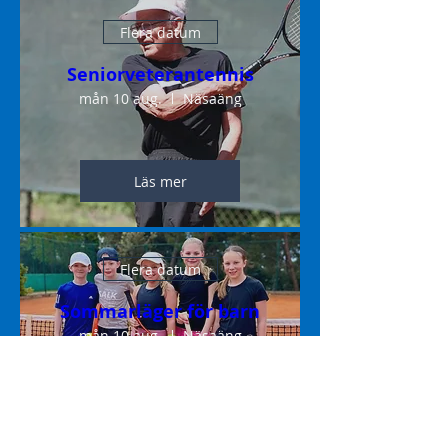
Flera datum
Seniorveterantennis
mån 10 aug.
Näsaäng
Läs mer
Flera datum
Sommarläger för barn
mån 10 aug.
Näsaäng
Läs mer