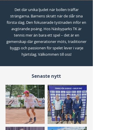
Det där unika ljudet när bollen träffar
strängarna. Barnens skratt när de slår sina
första slag. Den fokuserade tystnaden inför en
avgörande poäng. Hos Näsbyparks TK är
tennis mer än bara ett spel – det är en
gemenskap där generationer möts, traditioner
byggs och passionen för spelet lever i varje
hjärtslag. Välkommen till oss!
Senaste nytt
för 5 dagar sedan
1 aug.
236 medlemmar i KM –
NPTK-derby i finalen när
lottning och tider klara!
Janne vann VSM-guld