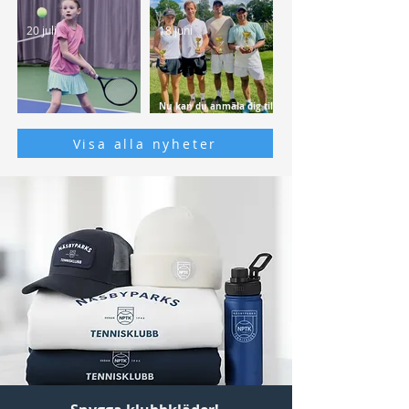
20 juli
18 juni
Nu kan du anmäla dig till
Missa inte att anmäla dig
KM – senast söndag 2
till höstens kurser!
augusti
Visa alla nyheter