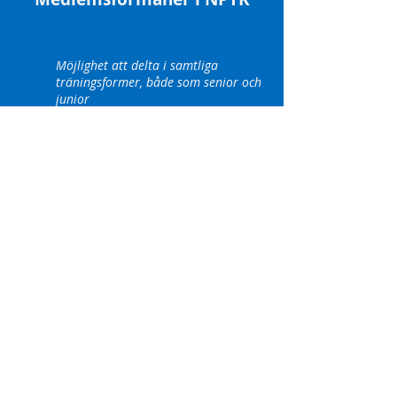
Möjlighet att delta i samtliga
träningsformer, både som senior och
junior
Möjlighet att hyra abonnemangstider
Information och erbjudanden via
medlemsutskick
Möjlighet att köpa värdekort