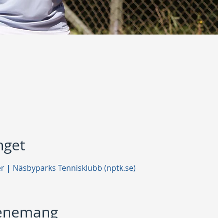
get
er | Näsbyparks Tennisklubb (nptk.se)
venemang