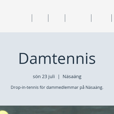
ning & medlemskap
Junior
Senior
Anläggningar
Tävlingar
Damtennis
sön 23 juli
  |  
Näsaäng
Drop-in-tennis för dammedlemmar på Näsaäng.