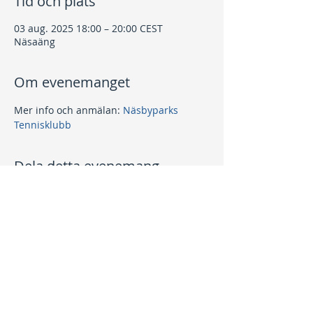
Tid och plats
03 aug. 2025 18:00 – 20:00 CEST
Näsaäng
Om evenemanget
Mer info och anmälan: 
Näsbyparks 
Tennisklubb
Dela detta evenemang
Kontakt
info@nptk.se
08-756 22 02
Adress
Grindstuguvägen 36
183 64 Täby