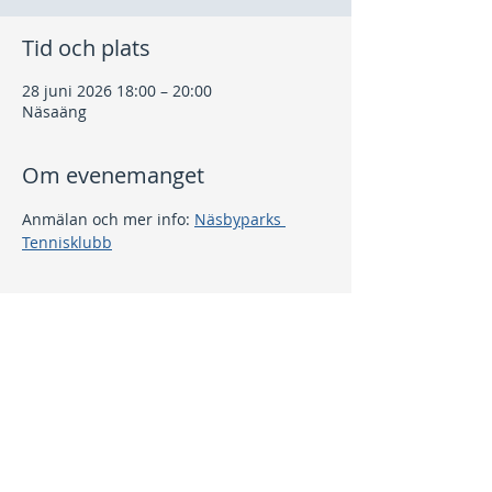
Tid och plats
28 juni 2026 18:00 – 20:00
Näsaäng
Om evenemanget
Anmälan och mer info: 
Näsbyparks 
Tennisklubb
Dela detta evenemang
Kontakt
info@nptk.se
08-756 22 02