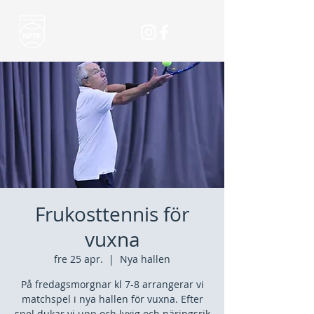
Frukosttennis för
vuxna
fre 25 apr.
  |  
Nya hallen
På fredagsmorgnar kl 7-8 arrangerar vi
matchspel i nya hallen för vuxna. Efter
spel dukar vi upp och lyxig och näringsrik