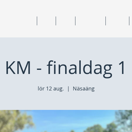
ning & medlemskap
Junior
Senior
Anläggningar
Tävlingar
KM - finaldag 1
lör 12 aug.
  |  
Näsaäng