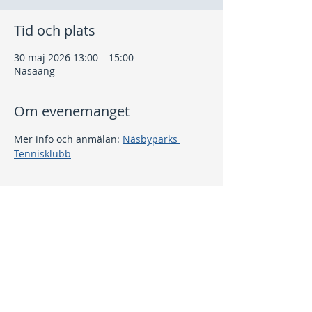
Tid och plats
30 maj 2026 13:00 – 15:00
Näsaäng
Om evenemanget
Mer info och anmälan: 
Näsbyparks 
Tennisklubb
Dela detta evenemang
Kontakt
info@nptk.se
08-756 22 02