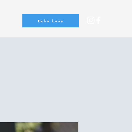
Boka bana
Om oss