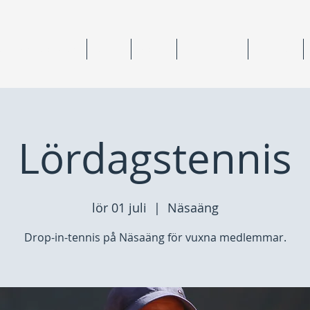
ning & medlemskap
Junior
Senior
Anläggningar
Tävlingar
Lördagstennis
lör 01 juli
  |  
Näsaäng
Drop-in-tennis på Näsaäng för vuxna medlemmar.