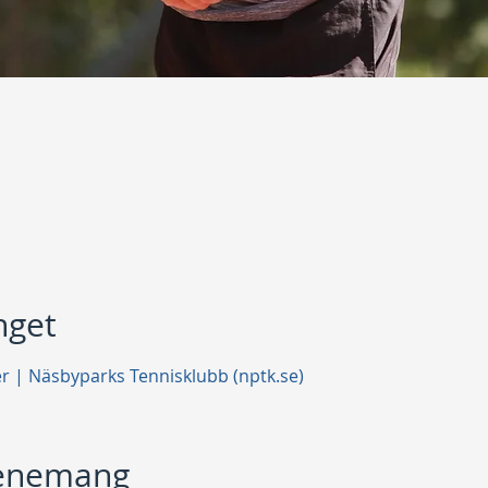
get
er | Näsbyparks Tennisklubb (nptk.se)
venemang