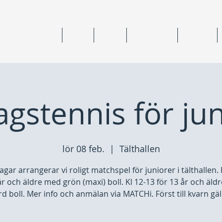
ning & medlemskap
Junior
Senior
Anläggningar
Tävlingar
gstennis för ju
lör 08 feb.
  |  
Tälthallen
agar arrangerar vi roligt matchspel för juniorer i tälthallen. 
år och äldre med grön (maxi) boll. Kl 12-13 för 13 år och äl
d boll. Mer info och anmälan via MATCHi. Först till kvarn gäl