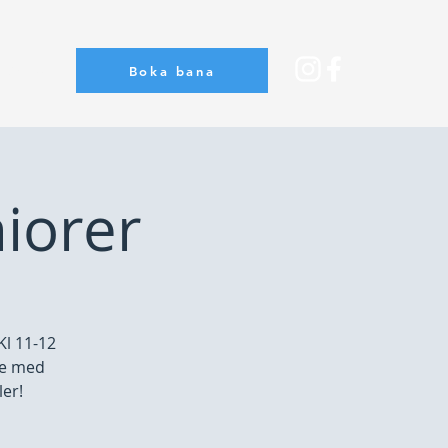
Boka bana
Om oss
niorer
Kl 11-12
dre med
ler!