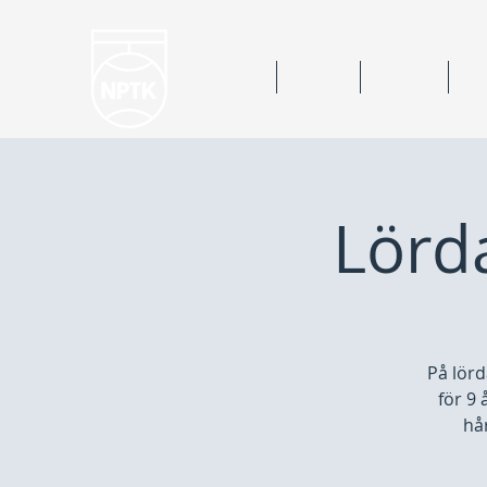
Hem
Nyheter
Kalender
Bok
Lörda
På lörd
för 9 
hår