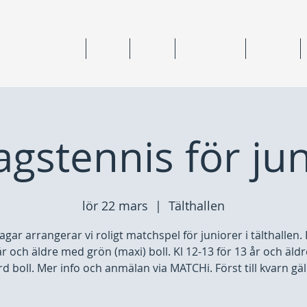
ning & medlemskap
Junior
Senior
Anläggningar
Tävlingar
gstennis för ju
lör 22 mars
  |  
Tälthallen
agar arrangerar vi roligt matchspel för juniorer i tälthallen. 
år och äldre med grön (maxi) boll. Kl 12-13 för 13 år och äl
d boll. Mer info och anmälan via MATCHi. Först till kvarn gäl