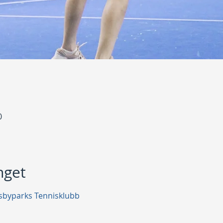
0
get
sbyparks Tennisklubb