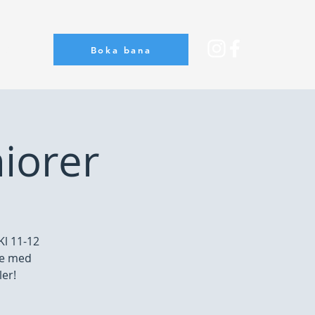
Boka bana
Om oss
niorer
Kl 11-12
dre med
ler!