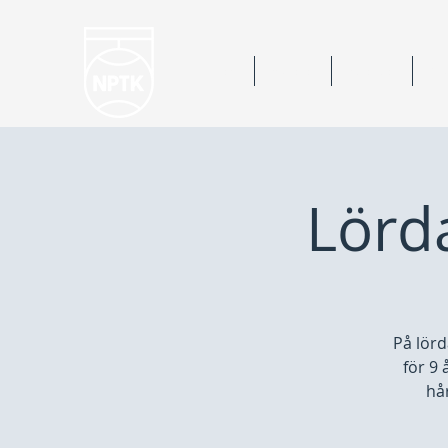
Hem
Nyheter
Kalender
Bok
Lörda
På lörd
för 9 
hår