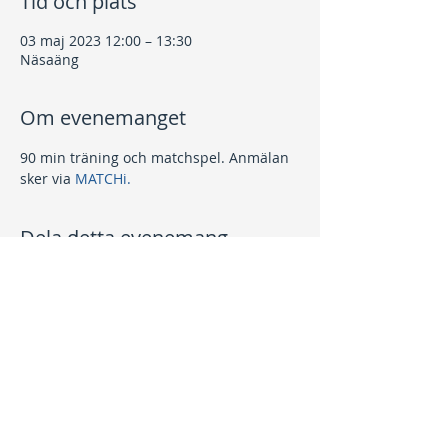
Tid och plats
03 maj 2023 12:00 – 13:30
Näsaäng
Om evenemanget
90 min träning och matchspel. Anmälan 
sker via 
MATCHi.
Dela detta evenemang
Kontakt
info@nptk.se
08-756 22 02
Adress
Grindstuguvägen 36
183 64 Täby