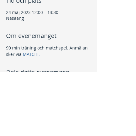
Tid och plats
24 maj 2023 12:00 – 13:30
Näsaäng
Om evenemanget
90 min träning och matchspel. Anmälan 
sker via 
MATCHi.
Dela detta evenemang
Kontakt
info@nptk.se
08-756 22 02
Adress
Grindstuguvägen 36
183 64 Täby