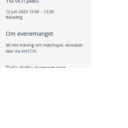
Tid och plats
12 juli 2023 12:00 – 13:30
Näsaäng
Om evenemanget
90 min träning och matchspel. Anmälan 
sker via 
MATCHi.
Dela detta evenemang
Kontakt
info@nptk.se
08-756 22 02
Adress
Grindstuguvägen 36
183 64 Täby