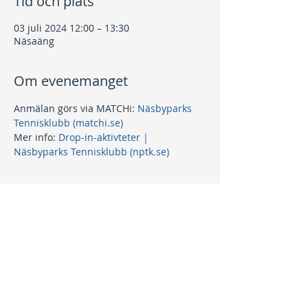
Tid och plats
03 juli 2024 12:00 – 13:30
Näsaäng
Om evenemanget
Anmälan görs via MATCHi: 
Näsbyparks 
Tennisklubb (matchi.se)
Mer info: 
Drop-in-aktivteter | 
Näsbyparks Tennisklubb (nptk.se)
Dela detta evenemang
Kontakt
info@nptk.se
08-756 22 02