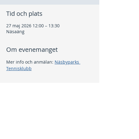
Tid och plats
27 maj 2026 12:00 – 13:30
Näsaäng
Om evenemanget
Mer info och anmälan: 
Näsbyparks 
Tennisklubb
Dela detta evenemang
Kontakt
info@nptk.se
08-756 22 02