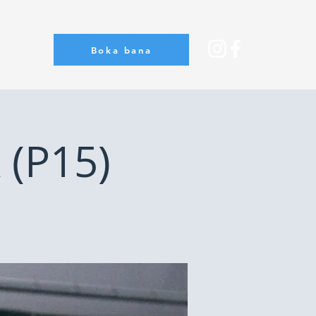
Boka bana
Om oss
 (P15)