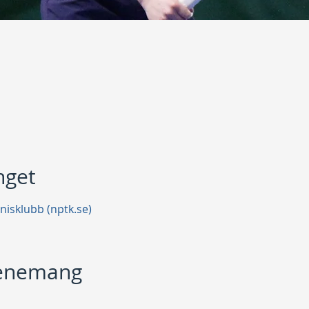
get
nisklubb (nptk.se)
venemang