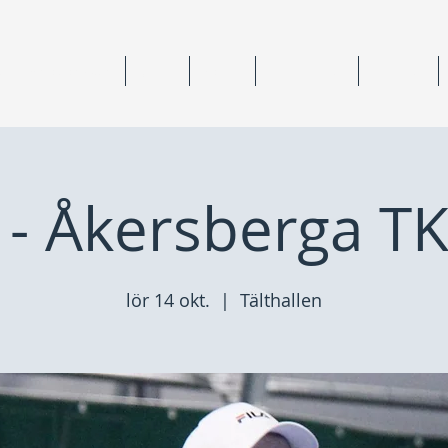
ning & medlemskap
Junior
Senior
Anläggningar
Tävlingar
- Åkersberga TK
lör 14 okt.
  |  
Tälthallen