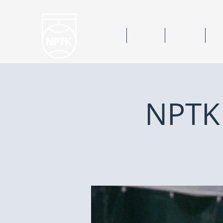
Hem
Nyheter
Kalender
Bok
NPTK 