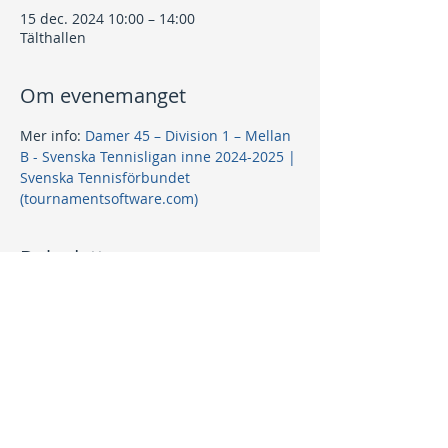
15 dec. 2024 10:00 – 14:00
Tälthallen
Om evenemanget
Mer info: 
Damer 45 – Division 1 – Mellan 
B - Svenska Tennisligan inne 2024-2025 | 
Svenska Tennisförbundet 
(tournamentsoftware.com)
Dela detta evenemang
Kontakt
info@nptk.se
08-756 22 02
Adress