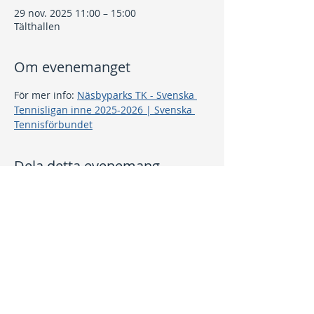
29 nov. 2025 11:00 – 15:00
Tälthallen
Om evenemanget
För mer info: 
Näsbyparks TK - Svenska 
Tennisligan inne 2025-2026 | Svenska 
Tennisförbundet
Dela detta evenemang
Kontakt
info@nptk.se
08-756 22 02
Adress
Grindstuguvägen 36
183 64 Täby