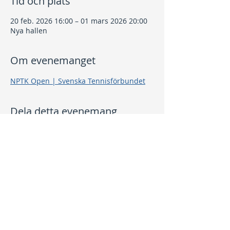
Tid och plats
20 feb. 2026 16:00 – 01 mars 2026 20:00
Nya hallen
Om evenemanget
NPTK Open | Svenska Tennisförbundet
Dela detta evenemang
Kontakt
info@nptk.se
08-756 22 02
Adress
Grindstuguvägen 36
183 64 Täby