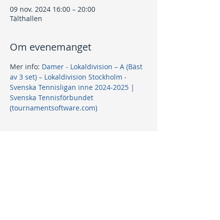
09 nov. 2024 16:00 – 20:00
Tälthallen
Om evenemanget
Mer info: 
Damer - Lokaldivision – A (Bäst 
av 3 set) – Lokaldivision Stockholm - 
Svenska Tennisligan inne 2024-2025 | 
Svenska Tennisförbundet 
(tournamentsoftware.com)
Dela detta evenemang
Kontakt
info@nptk.se
08-756 22 02