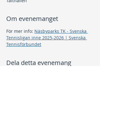
Tälthallen
Om evenemanget
För mer info: 
Näsbyparks TK - Svenska 
Tennisligan inne 2025-2026 | Svenska 
Tennisförbundet
Dela detta evenemang
Kontakt
info@nptk.se
08-756 22 02
Adress
Grindstuguvägen 36
183 64 Täby
Integritetspolicy