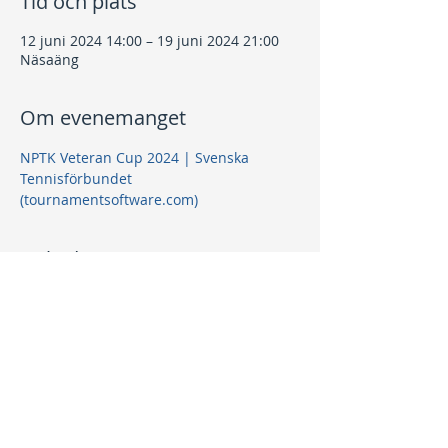
Tid och plats
12 juni 2024 14:00 – 19 juni 2024 21:00
Näsaäng
Om evenemanget
NPTK Veteran Cup 2024 | Svenska 
Tennisförbundet 
(tournamentsoftware.com)
Dela detta evenemang
Kontakt
info@nptk.se
08-756 22 02
Adress