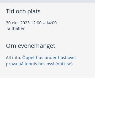
Tid och plats
30 okt. 2023 12:00 – 14:00
Tälthallen
Om evenemanget
All info: 
Öppet hus under höstlovet – 
prova på tennis hos oss! (nptk.se)
Dela detta evenemang
Kontakt
info@nptk.se
08-756 22 02