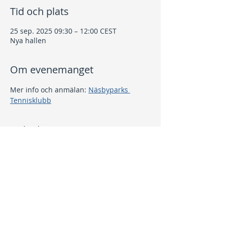
Tid och plats
25 sep. 2025 09:30 – 12:00 CEST
Nya hallen
Om evenemanget
Mer info och anmälan: 
Näsbyparks 
Tennisklubb
Dela detta evenemang
Kontakt
info@nptk.se
08-756 22 02
Adress