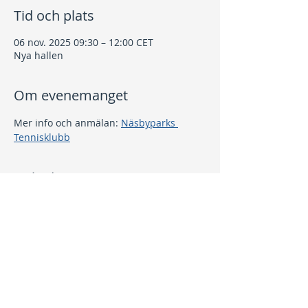
Tid och plats
06 nov. 2025 09:30 – 12:00 CET
Nya hallen
Om evenemanget
Mer info och anmälan: 
Näsbyparks 
Tennisklubb
Dela detta evenemang
Kontakt
info@nptk.se
08-756 22 02
Adress