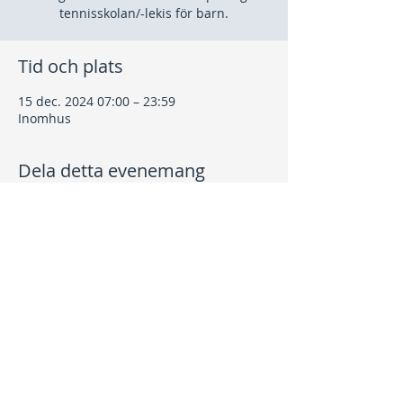
tennisskolan/-lekis för barn.
Tid och plats
15 dec. 2024 07:00 – 23:59
Inomhus
Dela detta evenemang
Kontakt
info@nptk.se
08-756 22 02
Adress
Grindstuguvägen 36
183 64 Täby
Integritetspolicy