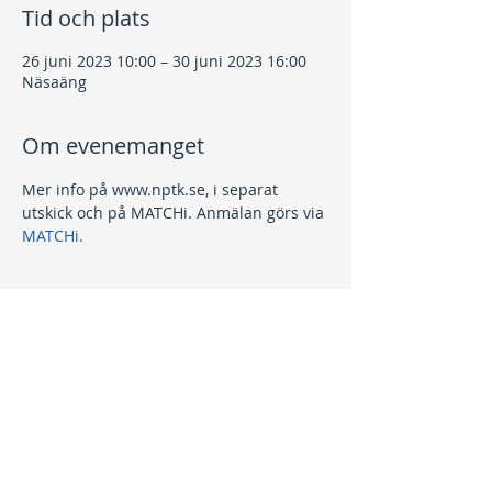
Tid och plats
26 juni 2023 10:00 – 30 juni 2023 16:00
Näsaäng
Om evenemanget
Mer info på www.nptk.se, i separat 
utskick och på MATCHi. Anmälan görs via 
MATCHi.
Dela detta evenemang
Kontakt
info@nptk.se
08-756 22 02