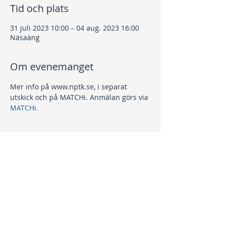
Tid och plats
31 juli 2023 10:00 – 04 aug. 2023 16:00
Näsaäng
Om evenemanget
Mer info på www.nptk.se, i separat 
utskick och på MATCHi. Anmälan görs via 
MATCHi.
Dela detta evenemang
Kontakt
info@nptk.se
08-756 22 02