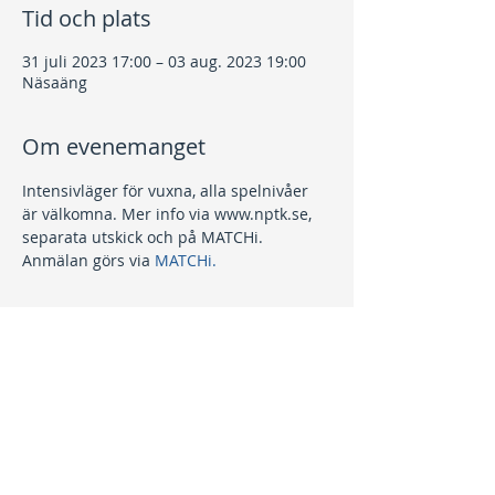
Tid och plats
31 juli 2023 17:00 – 03 aug. 2023 19:00
Näsaäng
Om evenemanget
Intensivläger för vuxna, alla spelnivåer 
är välkomna. Mer info via www.nptk.se, 
separata utskick och på MATCHi.
Anmälan görs via 
MATCHi.
Dela detta evenemang
Kontakt
info@nptk.se
08-756 22 02